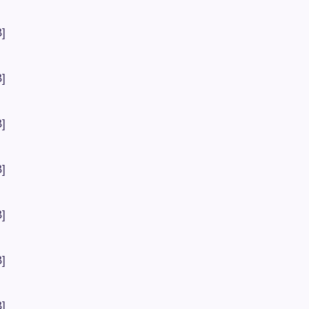
]
]
]
]
]
]
]