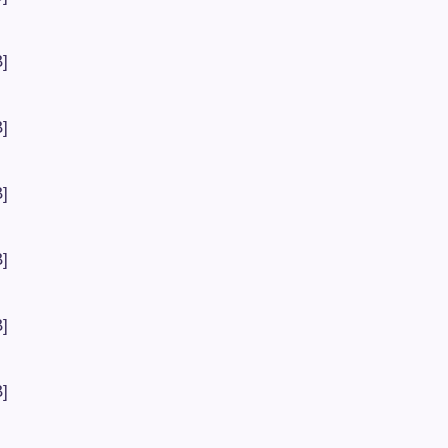
]
]
]
]
]
]