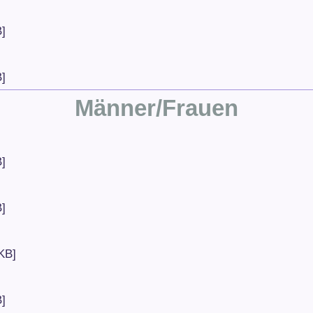
]
]
Männer/Frauen
]
]
KB]
]